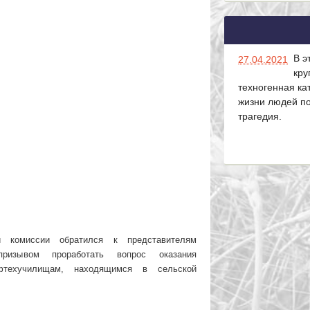
В э
27.04.2021
кру
техногенная ка
жизни людей п
трагедия.
 комиссии обратился к представителям
призывом проработать вопрос оказания
офтехучилищам, находящимся в сельской