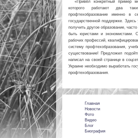
«Привёл конкретный пример мо
которого работают два так
профтехобразование именно в с
государственной поддержке. Здесь 
получить другое образование, часто
быть юристами и экономистами. С
рабочих профессий, квалифицирован
систему профтехобразования, учеб
существование! Предложил подойт
написал на своей странице в соцсе
Украине необходимо выработать го
профтехобразования.
Главная
Новости
Фото
Видео
Блог
Биография