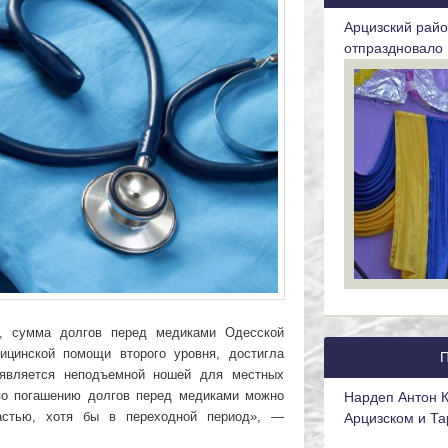
Арцизский рай
отпраздновало 
а, сумма долгов перед медиками Одесской
ицинской помощи второго уровня, достигла
 является неподъемной ношей для местных
по погашению долгов перед медиками можно
Нардеп Антон К
астью, хотя бы в переходной период», —
Арцизском и Та